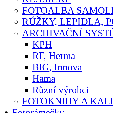
FOTOALBA SAMOLE
RŮŽKY, LEPIDLA, P
ARCHIVAČNÍ SYST
KPH
RF, Herma
BIG, Innova
Hama
Různí výrobci
FOTOKNIHY A KA
Fotorámečky