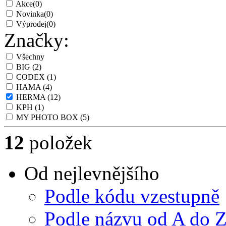
Akce
(0)
Novinka
(0)
Výprodej
(0)
Značky:
Všechny
BIG
(2)
CODEX
(1)
HAMA
(4)
HERMA
(12)
KPH
(1)
MY PHOTO BOX
(5)
12
položek
Od nejlevnějšího
Podle kódu vzestupně
Podle názvu od A do 