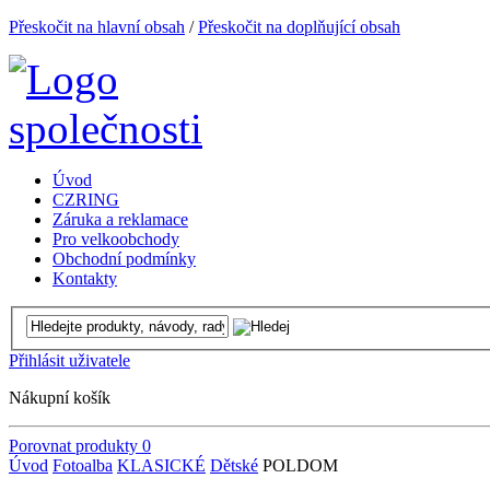
Přeskočit na hlavní obsah
/
Přeskočit na doplňující obsah
Úvod
CZRING
Záruka a reklamace
Pro velkoobchody
Obchodní podmínky
Kontakty
Přihlásit uživatele
Nákupní košík
Porovnat produkty
0
Úvod
Fotoalba
KLASICKÉ
Dětské
POLDOM