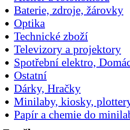
Baterie, zdroje, žárovky
Optika
Technické zboží
Televizory a projektory
Spotřební elektro, Domá
Ostatní
Dárky, Hračky
Minilaby, kiosky, plotter
Papír a chemie do minila