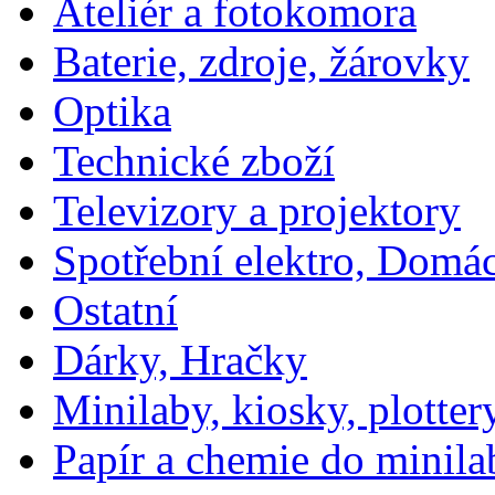
Ateliér a fotokomora
Baterie, zdroje, žárovky
Optika
Technické zboží
Televizory a projektory
Spotřební elektro, Domá
Ostatní
Dárky, Hračky
Minilaby, kiosky, plotter
Papír a chemie do minila