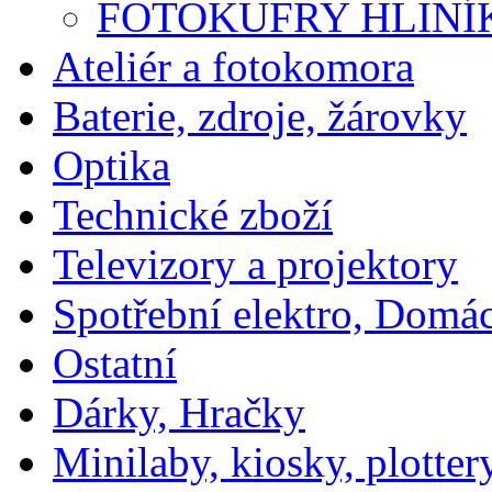
FOTOKUFRY HLINÍ
Ateliér a fotokomora
Baterie, zdroje, žárovky
Optika
Technické zboží
Televizory a projektory
Spotřební elektro, Domá
Ostatní
Dárky, Hračky
Minilaby, kiosky, plotter