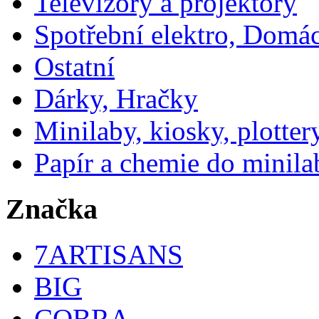
Televizory a projektory
Spotřební elektro, Domá
Ostatní
Dárky, Hračky
Minilaby, kiosky, plotter
Papír a chemie do minila
Značka
7ARTISANS
BIG
COBRA