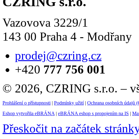
CZRING s.r.o.
Vazovova 3229/1
143 00 Praha 4 - Modřany
prodej@czring.cz
+420
777 756 001
© 2026, CZRING s.r.o. – v
Prohlášení o přístupnosti
|
Podmínky užití
|
Ochrana osobních údajů
Eshop vytvořila eBRÁNA
|
eBRÁNA eshop s propojením na IS
|
Mar
Přeskočit na začátek stránk