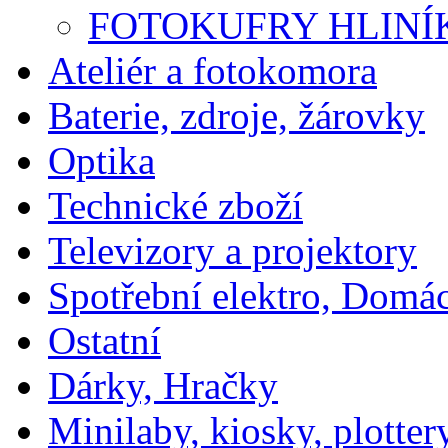
FOTOKUFRY HLINÍ
Ateliér a fotokomora
Baterie, zdroje, žárovky
Optika
Technické zboží
Televizory a projektory
Spotřební elektro, Domá
Ostatní
Dárky, Hračky
Minilaby, kiosky, plotter