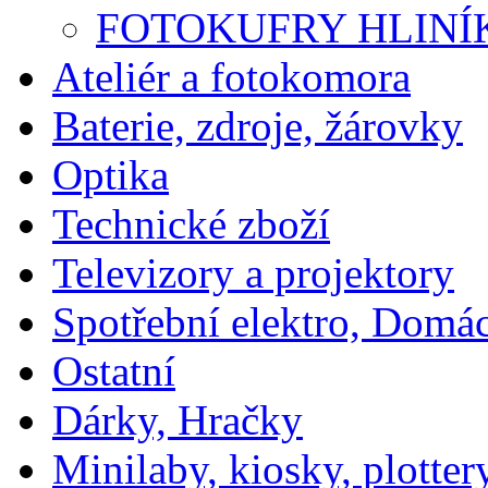
FOTOKUFRY HLINÍ
Ateliér a fotokomora
Baterie, zdroje, žárovky
Optika
Technické zboží
Televizory a projektory
Spotřební elektro, Domá
Ostatní
Dárky, Hračky
Minilaby, kiosky, plotter