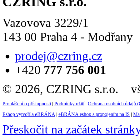
CZRING s.r.o.
Vazovova 3229/1
143 00 Praha 4 - Modřany
prodej@czring.cz
+420
777 756 001
© 2026, CZRING s.r.o. – v
Prohlášení o přístupnosti
|
Podmínky užití
|
Ochrana osobních údajů
Eshop vytvořila eBRÁNA
|
eBRÁNA eshop s propojením na IS
|
Mar
Přeskočit na začátek stránk