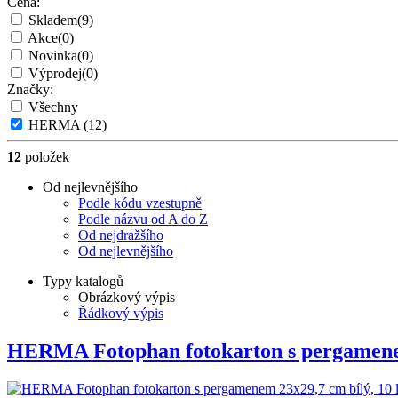
Cena:
Skladem
(9)
Akce
(0)
Novinka
(0)
Výprodej
(0)
Značky:
Všechny
HERMA
(12)
12
položek
Od nejlevnějšího
Podle kódu vzestupně
Podle názvu od A do Z
Od nejdražšího
Od nejlevnějšího
Typy katalogů
Obrázkový výpis
Řádkový výpis
HERMA Fotophan fotokarton s pergame