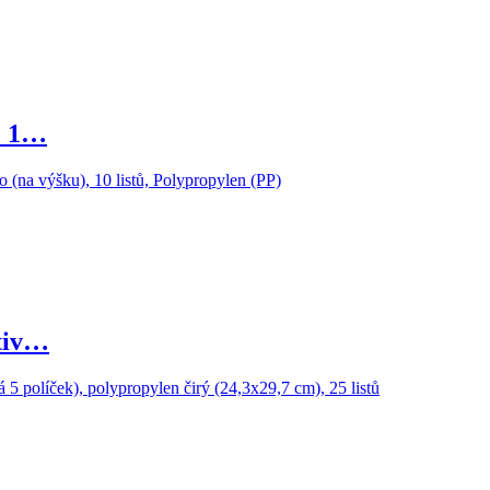
o 1…
tiv…