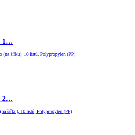
o 1…
o 2…