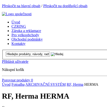
Přeskočit na hlavní obsah
/
Přeskočit na doplňující obsah
Úvod
CZRING
Záruka a reklamace
Pro velkoobchody
Obchodní podmínky
Kontakty
Přihlásit uživatele
Nákupní košík
Porovnat produkty
0
Úvod
Fotoalba
ARCHIVAČNÍ SYSTÉM
RF, Herma
HERMA
RF, Herma HERMA