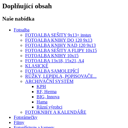
Doplňující obsah
Naše nabídka
Fotoalba
FOTOALBA SEŠITY 9x13+ instax
FOTOALBA KNIHY DO 120 9x13
FOTOALBA KNIHY NAD 120 9x13
FOTOALBA SEŠITY A FLIPY 10x15
FOTOALBA KNIHY 10x15
FOTOALBA 13x18, 15x21, A4
KLASICKÉ
FOTOALBA SAMOLEPÍCÍ
RŮŽKY, LEPIDLA, POPISOVAČE...
ARCHIVAČNÍ SYSTÉM
KPH
RF, Herma
BIG, Innova
Hama
Různí výrobci
FOTOKNIHY A KALENDÁŘE
Fotorámečky
Filmy
Fotopřístroje a kamery