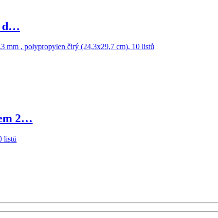
s d…
nem 2…