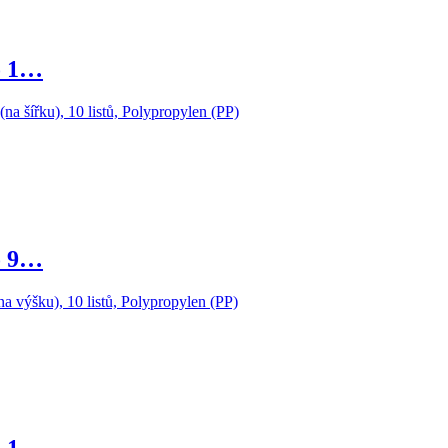
o 1…
o 9…