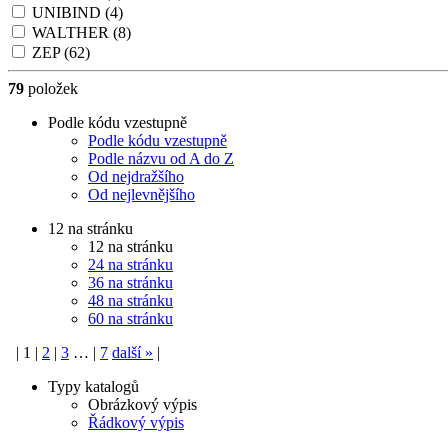
UNIBIND
(4)
WALTHER
(8)
ZEP
(62)
79
položek
Podle kódu vzestupně
Podle kódu vzestupně
Podle názvu od A do Z
Od nejdražšího
Od nejlevnějšího
12 na stránku
12 na stránku
24 na stránku
36 na stránku
48 na stránku
60 na stránku
|
1
|
2
|
3
…
|
7
další
»
|
Typy katalogů
Obrázkový výpis
Řádkový výpis