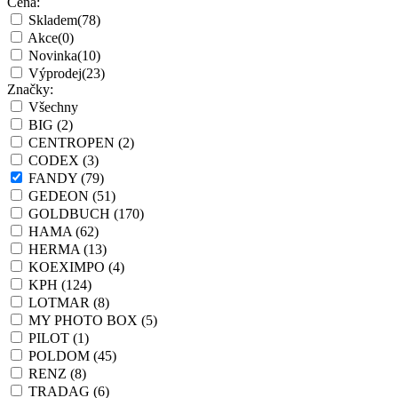
Cena:
Skladem
(78)
Akce
(0)
Novinka
(10)
Výprodej
(23)
Značky:
Všechny
BIG
(2)
CENTROPEN
(2)
CODEX
(3)
FANDY
(79)
GEDEON
(51)
GOLDBUCH
(170)
HAMA
(62)
HERMA
(13)
KOEXIMPO
(4)
KPH
(124)
LOTMAR
(8)
MY PHOTO BOX
(5)
PILOT
(1)
POLDOM
(45)
RENZ
(8)
TRADAG
(6)