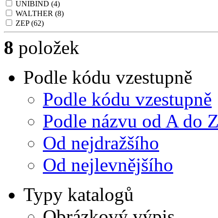
UNIBIND
(4)
WALTHER
(8)
ZEP
(62)
8
položek
Podle kódu vzestupně
Podle kódu vzestupně
Podle názvu od A do 
Od nejdražšího
Od nejlevnějšího
Typy katalogů
Obrázkový výpis