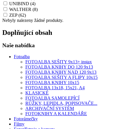
UNIBIND
(4)
WALTHER
(8)
ZEP
(62)
Nebyly nalezeny žádné produkty.
Doplňující obsah
Naše nabídka
Fotoalba
FOTOALBA SEŠITY 9x13+ instax
FOTOALBA KNIHY DO 120 9x13
FOTOALBA KNIHY NAD 120 9x13
FOTOALBA SEŠITY A FLIPY 10x15
FOTOALBA KNIHY 10x15
FOTOALBA 13x18, 15x21, A4
KLASICKÉ
FOTOALBA SAMOLEPÍCÍ
RŮŽKY, LEPIDLA, POPISOVAČE...
ARCHIVAČNÍ SYSTÉM
FOTOKNIHY A KALENDÁŘE
Fotorámečky
Filmy