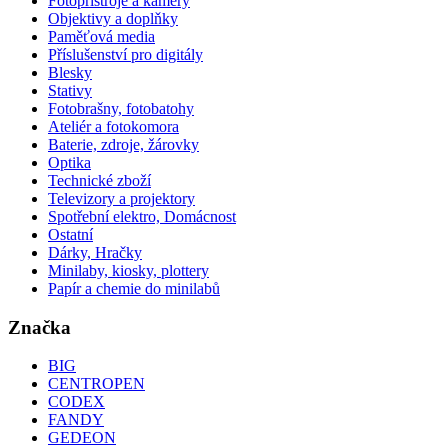
Fotopřístroje a kamery
Objektivy a doplňky
Paměťová media
Příslušenství pro digitály
Blesky
Stativy
Fotobrašny, fotobatohy
Ateliér a fotokomora
Baterie, zdroje, žárovky
Optika
Technické zboží
Televizory a projektory
Spotřební elektro, Domácnost
Ostatní
Dárky, Hračky
Minilaby, kiosky, plottery
Papír a chemie do minilabů
Značka
BIG
CENTROPEN
CODEX
FANDY
GEDEON