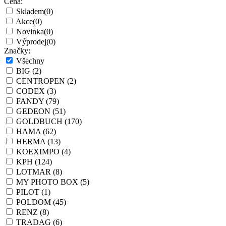
Cena:
Skladem
(0)
Akce
(0)
Novinka
(0)
Výprodej
(0)
Značky:
Všechny
BIG
(2)
CENTROPEN
(2)
CODEX
(3)
FANDY
(79)
GEDEON
(51)
GOLDBUCH
(170)
HAMA
(62)
HERMA
(13)
KOEXIMPO
(4)
KPH
(124)
LOTMAR
(8)
MY PHOTO BOX
(5)
PILOT
(1)
POLDOM
(45)
RENZ
(8)
TRADAG
(6)